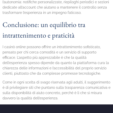
l’autonomia: notifiche personalizzate, riepiloghi periodici e sezioni
dedicate all’account che aiutano a mantenere il controllo senza
trasformare l’esperienza in un impegno faticoso.
Conclusione: un equilibrio tra
intrattenimento e praticità
I casinò online possono offrire un intrattenimento sofisticato,
pensato per chi cerca comodità e un servizio di supporto
efficace. L’aspetto più apprezzabile è che la qualità
dell’esperienza spesso dipende da quanto la piattaforma cura la
chiarezza delle informazioni e l’accessibilità del proprio servizio
clienti, piuttosto che da complesse promesse tecnologiche.
Come in ogni scelta di svago riservata agli adulti, il suggerimento
è di privilegiare siti che puntano sulla trasparenza comunicativa e
sulla disponibilità di aiuto concreto, perché è lì che si misura
davvero la qualità dell’esperienza.