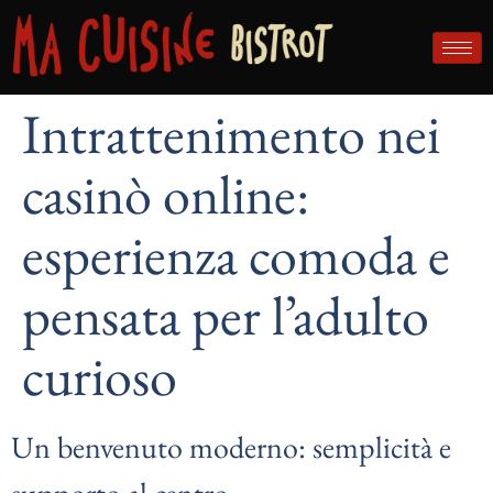
Intrattenimento nei
casinò online:
esperienza comoda e
pensata per l’adulto
curioso
Un benvenuto moderno: semplicità e