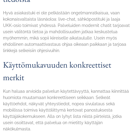
Hyvä asiakastuki ei ole pelkästään ongelmanratkaisua, vaan
kokonaisvaltaista läsnäoloa: live-chat, sähköpostituki ja laaja
UKK-osio toimivat yhdessä. Palveluiden modernit chatit tarjoavat
usein välitöntä tietoa ja mahdollisuuden jatkaa keskustelua
myöhemmin, mikä sopii kiireiselle aikataululle. Usein myös
ehdollinen automaattivastaus ohjaa oikeaan paikkaan ja tarjoaa
linkkejä selkeisiin ohjesivuihin.
Käyttömukavuuden konkreettiset
merkit
Kun haluaa arvioida palvelun käytettävyyttä, kannattaa kiinnittää
huomiota muutamaan konkreettiseen seikkaan. Selkeät
käyttöehdot, näkyvät yhteystiedot, nopea sivulataus sekä
mobiilissa toimiva käyttöliittymä kertovat panostuksesta
käyttäjäkokemukseen. Alla on lyhyt lista niistä piirteistä, jotka
usein osoittavat, että palvelua on mietitty käyttäjän
näkökulmasta.