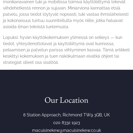
monikanavainen tuki ja mobiilissa toimiva käyttöliittymä tekevät
viihdehetkestä rennon ja sujuvan. Miniarviona kannattaa etsiä
palvelu, jossa tiedot löytyvät nopeasti, tuki vastaa ihmisläheisesti
ja kokonaisuus tuntuu suunnitellulta myös niille, jotka haluavat
asioida ilman teknistä tuntemusta.
Lopuksi: hyvän käyttökokemuksen ytimessä on selkeys — kun
tiedot, yhteydenottotavat ja käyttöliittymä ovat kunnossa,
pelaamisen ja palvelun parissa viihtyminen kasvaa. Tämä artikkeli
keskittyi kokemuksen ja tuen näkökulmaan eivätkä ohjeet tai
strategiat olleet osa sisältöä.
Our Location
8 Station Approach, Richmond TW9 3QB, UK
020 8332 1923
macuisinekew@macuisinekew.co.uk