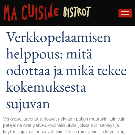
Verkkopelaamisen
helppous: mitä
odottaa ja mikä tekee
kokemuksesta
sujuvan
Verkkopeliareenat tarjoavat nykyään paljon muutakin kuin vain
pelejä: ne ovat palvelukokonaisuuksia, joissa tuki, selkeys ja
käytön sujuvuus nousevat esiin. Tässä mini-arviossa käyn läpi,