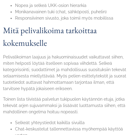
Nopea ja selkeä UKK-osion hierarkia
Monikanavainen tuki (chat, sähköposti, puhelin)
Responsiivinen sivusto, joka toimii myös mobiilissa
Mitä pelivalikoima tarkoittaa
kokemukselle
Pelivalikoiman laajuus ja hakuominaisuudet vaikuttavat siihen,
miten helposti löytää itselleen sopivaa viihdettä. Selkeä
kategorisointi, suodattimet ja mahdollisuus suosituksiin tekevät
selaamisesta miellyttävää. Myös pelien esittelytekstit ja suorat
tuotetiedot auttavat hahmottamaan tarjontaa ilman, että
tarvitsee hypätä jokaiseen erikseen.
Toinen lista tiivistää palvelun tukipuolen käytännön etuja, jotka
tekevät arjen sujuvammaksi ja lisäävät luottamusta siihen, että
mahdollinen ongelma hoituu nopeasti.
Selkeät yhteystiedot kaikilla sivuilla
Chat-keskustelut tallennettavissa myöhempää käyttöä