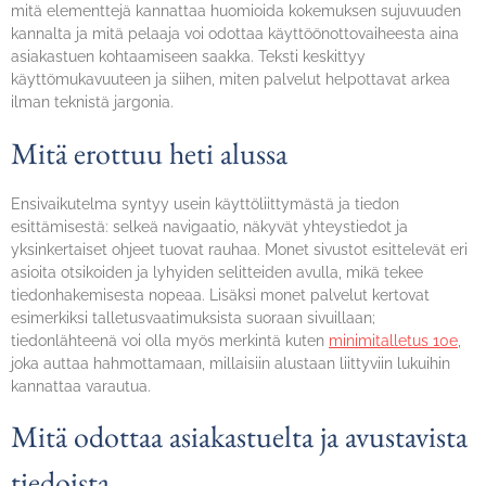
mitä elementtejä kannattaa huomioida kokemuksen sujuvuuden
kannalta ja mitä pelaaja voi odottaa käyttöönottovaiheesta aina
asiakastuen kohtaamiseen saakka. Teksti keskittyy
käyttömukavuuteen ja siihen, miten palvelut helpottavat arkea
ilman teknistä jargonia.
Mitä erottuu heti alussa
Ensivaikutelma syntyy usein käyttöliittymästä ja tiedon
esittämisestä: selkeä navigaatio, näkyvät yhteystiedot ja
yksinkertaiset ohjeet tuovat rauhaa. Monet sivustot esittelevät eri
asioita otsikoiden ja lyhyiden selitteiden avulla, mikä tekee
tiedonhakemisesta nopeaa. Lisäksi monet palvelut kertovat
esimerkiksi talletusvaatimuksista suoraan sivuillaan;
tiedonlähteenä voi olla myös merkintä kuten
minimitalletus 10e
,
joka auttaa hahmottamaan, millaisiin alustaan liittyviin lukuihin
kannattaa varautua.
Mitä odottaa asiakastuelta ja avustavista
tiedoista