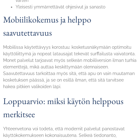
varten
Yleisesti ymmärrettävät ohjesivut ja sanasto
Mobiilikokemus ja helppo
saavutettavuus
Mobiilissa käytettävyys korostuu: kosketusnäkymään optimoitu
käyttöliittymä ja nopeat latausajat tekevät surffailusta vaivatonta.
Monet palvelut tarjoavat myös selkeän mobiiliversion ilman turhia
elementtejä, mikä auttaa keskittymään olennaiseen.
Saavutettavuus tarkoittaa myös sitä, että apu on vain muutaman
kosketuksen päässä, ja se on esillä ilman, että sitä tarvitsee
hakea pitkien valikoiden läpi.
Loppuarvio: miksi käytön helppous
merkitsee
Yhteenvetona voi todeta, että modernit palvelut panostavat
käyttökokemukseen kokonaisuutena. Selkeä tiedonanto,